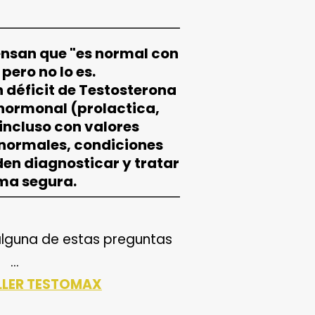
nsan que "es normal con
 pero no lo es.
 déficit de Testosterona
 hormonal (prolactica,
 incluso con valores
normales, condiciones
en diagnosticar y tratar
ma segura.
lguna de estas preguntas
...
LLER TESTOMAX