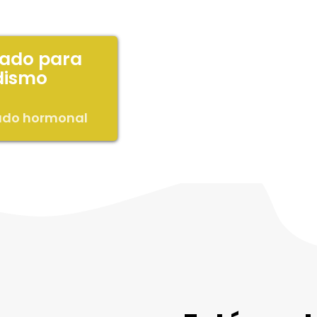
tado para
dismo
tado hormonal