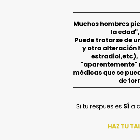
Muchos hombres pie
la edad",
Puede tratarse de un
y otra alteración
estradiol,etc),
"aparentemente" 
médicas que se pued
de for
Si tu respues es
SÍ
a a
HAZ TU
TA