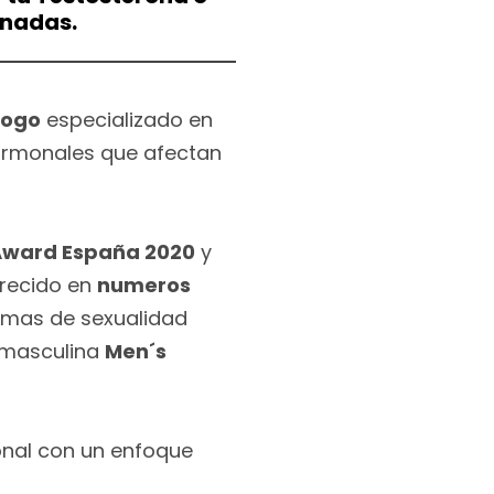
onadas.
logo
especializado en
ormonales que afectan
Award España 2020
y
recido en
numeros
emas de sexualidad
 masculina
Men´s
onal con un enfoque