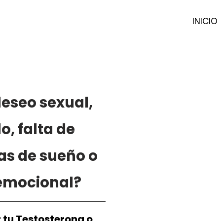
INICIO
eseo sexual,
, falta de
as de sueño o
 emocional?
r tu Testosterona o