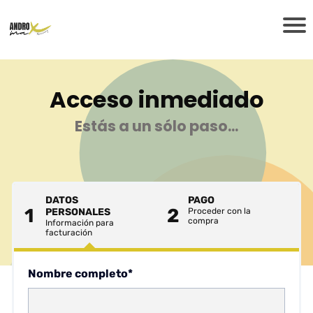
Acceso inmediado
Estás a un sólo paso...
DATOS
PAGO
1
2
PERSONALES
Proceder con la
compra
Información para
facturación
Nombre completo*